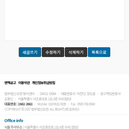
새글쓰기
수정하기
삭제하기
목록으로
면책공고
이용약관
개인정보취급방침
법무법인 오현 형사센터
264-81-33064
대표변호사 : 박찬민, 정도훈
광고책임변호사 :
김동민
서울특별시 서초중앙로 118, 6층 (KAIS빌딩)
대표번호 :
1661-2661
Mobile : 010-9631-0039
Fax : 0505-700-0040
COPYRIGHT © 2017 법무법인오현. ALL RIGHTS RESERVED
Office info
서울 주사무소 :
서울특별시 서초중앙로 118, 6층 (KAIS 빌딩)