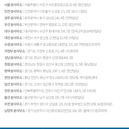
서울 분사무소 :
서울특별시 서초구 서초중앙로22길 42 4층 (동진빌딩)
인천 분사무소 :
인천광역시 미추홀구 소성로 171, 6층 (로시스빌딩)
광주 분사무소 :
광주광역시 동구 금남로 248, 4층 (천하빌딩)
부산 분사무소 :
부산광역시 연제구 법원로 12, 12층 (로윈타워)
대구 분사무소 :
대구광역시 수성구 동대구로 334, 7층 (한국교직원공제회빌딩)
대전 분사무소 :
대전시 서구 둔산로 123번길 43, 9층 (PJ빌딩)
수원 분사무소 :
수원시 영통구 광교중앙로 248번길 101, 6층 (백현법조프라자)
의정부 분사무소 :
경기도 의정부 신흥로 251, 4층 (구성타워)
성남 분사무소 :
경기도 성남시 중원구 산성대로464, 3층
창원 분사무소 :
경상남도 창원시 성산구 동산로 220번길 31, 5층 (동남빌딩)
평택 분사무소 :
경기도 평택시 평남로 1047-1, 4층 (청언빌딩)
천안 분사무소 :
충남 천안시 동남구 청수14로96 2층 (청당동, 백석문화센터)
일산 분사무소 :
경기도 고양시 일산동구 장백로 208, 8층 (성암빌딩)
전주 분사무소 :
전북특별자치도 전주시 덕진구 만성동 1366-9, 2층 (H타워)
울산 분사무소 :
울산광역시 남구 삼산로 199, 7층 (아이사랑빌딩)
부천 분사무소 :
경기 부천시 원미구 상일로 126, 201호 법무법인 오현(상동, 뉴법조타운)
남양주 분사무소 :
경기 남양주시 다산중앙로82번안길 164, 3층 (웰메이드법조타워)