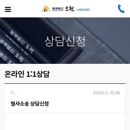
주
요
콘
텐
츠
로
상담신청
건
너
뛰
기
온라인 1:1상담
박...
2026.06.22
45,348
형사소송 상담신청