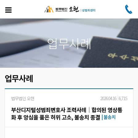
주
요
콘
텐
츠
로
업무사례
건
너
뛰
기
업무사례
법무법인 오현
2026.04.16
6,715
부산디지털성범죄변호사 조력사례│합의된 영상통
화 후 앙심을 품은 허위 고소, 불송치 종결
|
불송치