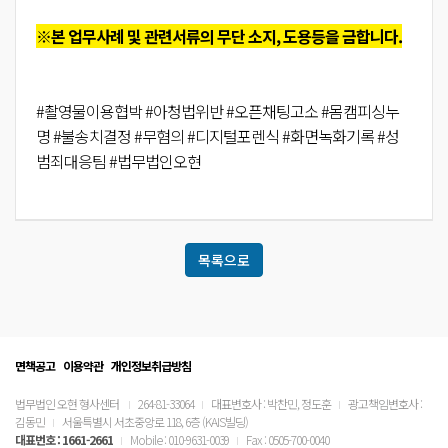
※본 업무사례 및 관련서류의 무단 소지, 도용등을 금합니다.
#촬영물이용협박 #아청법위반 #오픈채팅고소 #몸캠피싱누
명 #불송치결정 #무혐의 #디지털포렌식 #화면녹화기록 #성
범죄대응팀 #법무법인오현
목록으로
면책공고
이용약관
개인정보취급방침
법무법인 오현 형사센터
264-81-33064
대표변호사 : 박찬민, 정도훈
광고책임변호사 :
김동민
서울특별시 서초중앙로 118, 6층 (KAIS빌딩)
대표번호 :
1661-2661
Mobile : 010-9631-0039
Fax : 0505-700-0040