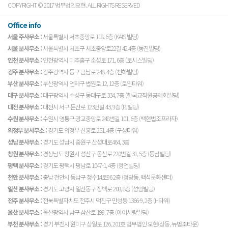
COPYRIGHT © 2017 법무법인오현. ALL RIGHTS RESERVED
Office info
서울 주사무소 :
서울특별시 서초중앙로 118, 6층 (KAIS 빌딩)
서울 분사무소 :
서울특별시 서초구 서초중앙로22길 42 4층 (동진빌딩)
인천 분사무소 :
인천광역시 미추홀구 소성로 171, 6층 (로시스빌딩)
광주 분사무소 :
광주광역시 동구 금남로 248, 4층 (천하빌딩)
부산 분사무소 :
부산광역시 연제구 법원로 12, 12층 (로윈타워)
대구 분사무소 :
대구광역시 수성구 동대구로 334, 7층 (한국교직원공제회빌딩)
대전 분사무소 :
대전시 서구 둔산로 123번길 43, 9층 (PJ빌딩)
수원 분사무소 :
수원시 영통구 광교중앙로 248번길 101, 6층 (백현법조프라자)
의정부 분사무소 :
경기도 의정부 신흥로 251, 4층 (구성타워)
성남 분사무소 :
경기도 성남시 중원구 산성대로464, 3층
창원 분사무소 :
경상남도 창원시 성산구 동산로 220번길 31, 5층 (동남빌딩)
평택 분사무소 :
경기도 평택시 평남로 1047-1, 4층 (청언빌딩)
천안 분사무소 :
충남 천안시 동남구 청수14로96 2층 (청당동, 백석문화센터)
일산 분사무소 :
경기도 고양시 일산동구 장백로 208, 8층 (성암빌딩)
전주 분사무소 :
전북특별자치도 전주시 덕진구 만성동 1366-9, 2층 (H타워)
울산 분사무소 :
울산광역시 남구 삼산로 199, 7층 (아이사랑빌딩)
부천 분사무소 :
경기 부천시 원미구 상일로 126, 201호 법무법인 오현(상동, 뉴법조타운)