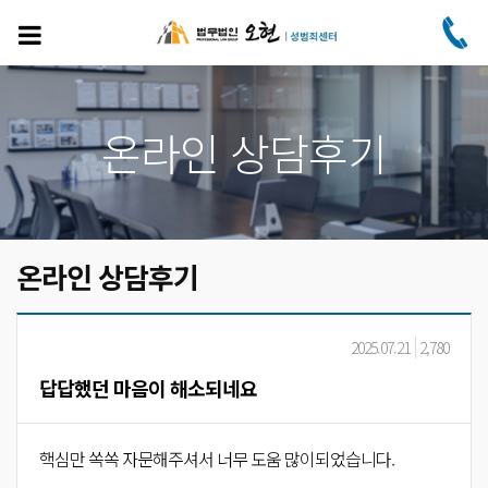
주
요
콘
텐
츠
로
온라인 상담후기
건
너
뛰
기
온라인 상담후기
2025.07.21
2,780
답답했던 마음이 해소되네요
핵심만 쏙쏙 자문해주셔서 너무 도움 많이되었습니다.