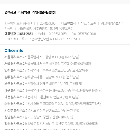
면책공고
이용약관
개인정보취급방침
법무법인 오현 형사센터
264-81-33064
대표변호사 : 박찬민, 정도훈
광고책임변호사 :
김동민
서울특별시 서초중앙로 118, 6층 (KAIS빌딩)
대표번호 :
1661-2661
Mobile : 010-9631-0039
Fax : 0505-700-0040
COPYRIGHT © 2017 법무법인오현. ALL RIGHTS RESERVED
Office info
서울 주사무소 :
서울특별시 서초중앙로 118, 6층 (KAIS 빌딩)
서울 분사무소 :
서울특별시 서초구 서초중앙로22길 42 4층 (동진빌딩)
인천 분사무소 :
인천광역시 미추홀구 소성로 171, 6층 (로시스빌딩)
광주 분사무소 :
광주광역시 동구 금남로 248, 4층 (천하빌딩)
부산 분사무소 :
부산광역시 연제구 법원로 12, 12층 (로윈타워)
대구 분사무소 :
대구광역시 수성구 동대구로 334, 7층 (한국교직원공제회빌딩)
대전 분사무소 :
대전시 서구 둔산로 123번길 43, 9층 (PJ빌딩)
수원 분사무소 :
수원시 영통구 광교중앙로 248번길 101, 6층 (백현법조프라자)
의정부 분사무소 :
경기도 의정부 신흥로 251, 4층 (구성타워)
성남 분사무소 :
경기도 성남시 중원구 산성대로464, 3층
창원 분사무소 :
경상남도 창원시 성산구 동산로 220번길 31, 5층 (동남빌딩)