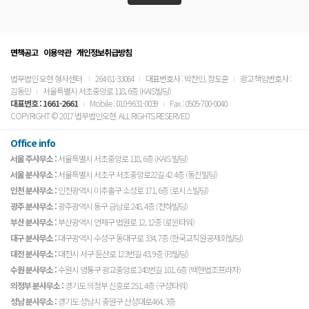
면책공고
이용약관
개인정보취급방침
법무법인 오현 형사센터
264-81-33064
대표변호사 : 박찬민, 정도훈
광고책임변호사 :
김동민
서울특별시 서초중앙로 118, 6층 (KAIS빌딩)
대표번호 :
1661-2661
Mobile : 010-9631-0039
Fax : 0505-700-0040
COPYRIGHT © 2017 법무법인오현. ALL RIGHTS RESERVED
Office info
서울 주사무소 :
서울특별시 서초중앙로 118, 6층 (KAIS 빌딩)
서울 분사무소 :
서울특별시 서초구 서초중앙로22길 42 4층 (동진빌딩)
인천 분사무소 :
인천광역시 미추홀구 소성로 171, 6층 (로시스빌딩)
광주 분사무소 :
광주광역시 동구 금남로 248, 4층 (천하빌딩)
부산 분사무소 :
부산광역시 연제구 법원로 12, 12층 (로윈타워)
대구 분사무소 :
대구광역시 수성구 동대구로 334, 7층 (한국교직원공제회빌딩)
대전 분사무소 :
대전시 서구 둔산로 123번길 43, 9층 (PJ빌딩)
수원 분사무소 :
수원시 영통구 광교중앙로 248번길 101, 6층 (백현법조프라자)
의정부 분사무소 :
경기도 의정부 신흥로 251, 4층 (구성타워)
성남 분사무소 :
경기도 성남시 중원구 산성대로464, 3층