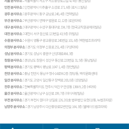
서울 분사무소 :
서울특별시 서초구 서초중앙로22길 42 4층 (동진빌딩)
인천 분사무소 :
인천광역시 미추홀구 소성로 171, 6층 (로시스빌딩)
광주 분사무소 :
광주광역시 동구 금남로 248, 4층 (천하빌딩)
부산 분사무소 :
부산광역시 연제구 법원로 12, 12층 (로윈타워)
대구 분사무소 :
대구광역시 수성구 동대구로 334, 7층 (한국교직원공제회빌딩)
대전 분사무소 :
대전시 서구 둔산로 123번길 43, 9층 (PJ빌딩)
수원 분사무소 :
수원시 영통구 광교중앙로 248번길 101, 6층 (백현법조프라자)
의정부 분사무소 :
경기도 의정부 신흥로 251, 4층 (구성타워)
성남 분사무소 :
경기도 성남시 중원구 산성대로464, 3층
창원 분사무소 :
경상남도 창원시 성산구 동산로 220번길 31, 5층 (동남빌딩)
평택 분사무소 :
경기도 평택시 평남로 1047-1, 4층 (청언빌딩)
천안 분사무소 :
충남 천안시 동남구 청수14로96 2층 (청당동, 백석문화센터)
일산 분사무소 :
경기도 고양시 일산동구 장백로 208, 8층 (성암빌딩)
전주 분사무소 :
전북특별자치도 전주시 덕진구 만성동 1366-9, 2층 (H타워)
울산 분사무소 :
울산광역시 남구 삼산로 199, 7층 (아이사랑빌딩)
부천 분사무소 :
경기 부천시 원미구 상일로 126, 201호 법무법인 오현(상동, 뉴법조타운)
남양주 분사무소 :
경기 남양주시 다산중앙로82번안길 164, 3층 (웰메이드법조타워)