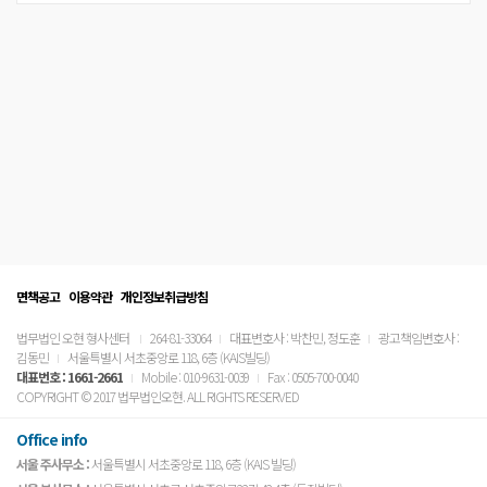
면책공고
이용약관
개인정보취급방침
법무법인 오현 형사센터
264-81-33064
대표변호사 : 박찬민, 정도훈
광고책임변호사 :
김동민
서울특별시 서초중앙로 118, 6층 (KAIS빌딩)
대표번호 :
1661-2661
Mobile : 010-9631-0039
Fax : 0505-700-0040
COPYRIGHT © 2017 법무법인오현. ALL RIGHTS RESERVED
Office info
서울 주사무소 :
서울특별시 서초중앙로 118, 6층 (KAIS 빌딩)