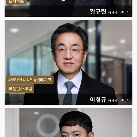
검사 역임
황규련
형사사건센터장
#온라인성범죄 #딥페이크
부장판사 역임
이철규
형사사건센터장