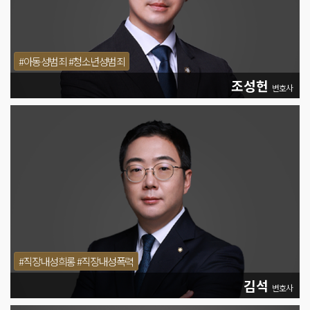
#아동성범죄 #청소년성범죄
조성헌
변호사
#직장내성희롱 #직장내성폭력
김석
변호사