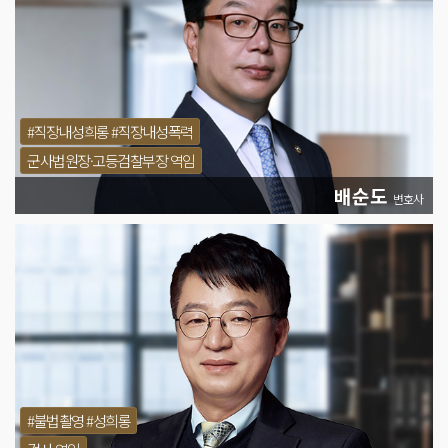
#직장내성희롱 #직장내성폭력
군사법원장·고등검찰부장 역임
배순도
변호사
#불법촬영 #성희롱