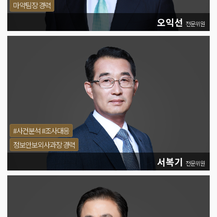
마약팀장 경력
오익선
전문위원
#사건분석 #조사대응
정보안보외사과장 경력
서복기
전문위원