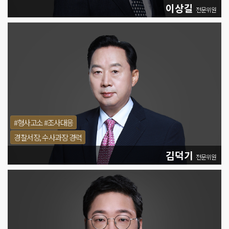
이상길
전문위원
#형사고소 #조사대응
경찰서장, 수사과장 경력
김덕기
전문위원