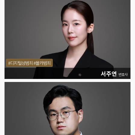
#디지털성범죄 #몰카범죄
서주연
변호사