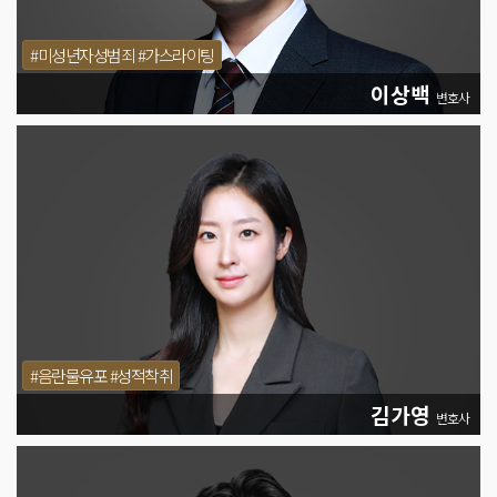
#미성년자성범죄 #가스라이팅
이상백
변호사
#음란물유포 #성적착취
김가영
변호사