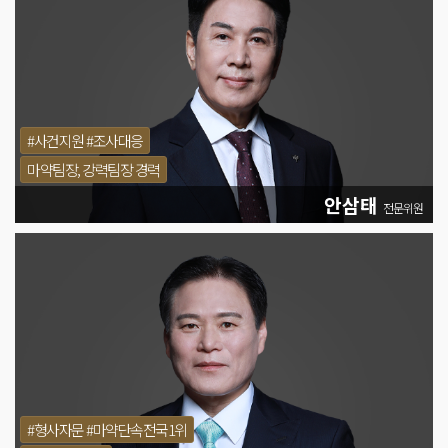
#사건지원 #조사대응
마약팀장, 강력팀장 경력
안삼태
전문위원
#형사자문 #마약단속전국1위