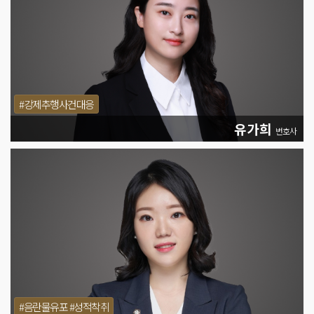
#강제추행사건대응
유가희
변호사
#음란물유포 #성적착취