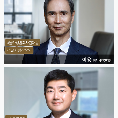
#몰카성범죄사건대응
검찰 지청장 역임
이용
형사사건센터장