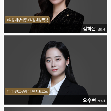
#직장내성희롱 #직장내성폭력
김하은
변호사
#온라인그루밍 #리벤지포르노
오수현
변호사