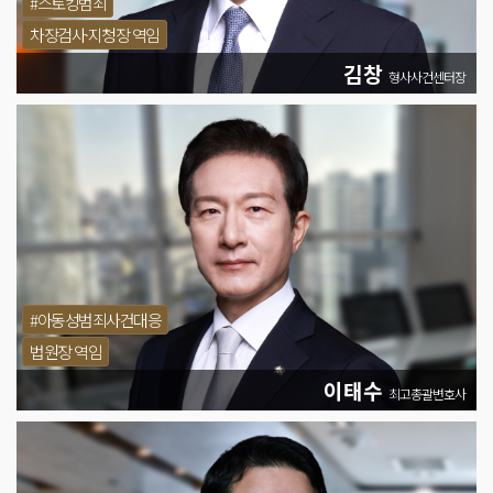
#스토킹범죄
차장검사·지청장 역임
김창
형사사건센터장
#아동성범죄사건대응
법원장 역임
이태수
최고총괄변호사