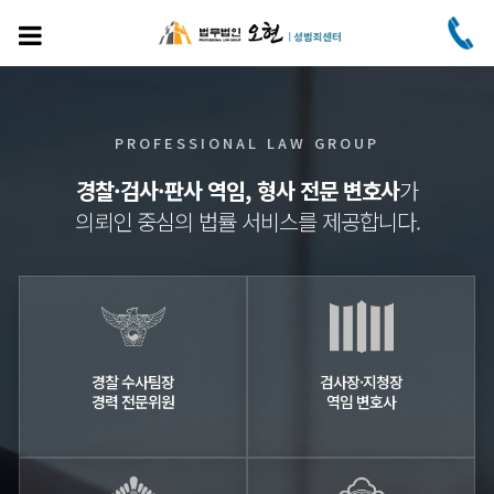
주
요
콘
텐
츠
로
PROFESSIONAL LAW GROUP
건
너
경찰·검사·판사 역임, 형사 전문 변호사
가
뛰
의뢰인 중심의 법률 서비스를 제공합니다.
기
경찰 수사팀장
검사장·지청장
경력 전문위원
역임 변호사