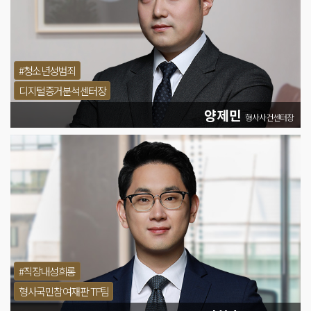
#청소년성범죄
디지털증거분석센터장
양제민
형사사건센터장
#직장내성희롱
형사국민참여재판 TF팀