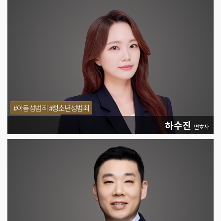
#아동성범죄 #청소년성범죄
하수진
변호사