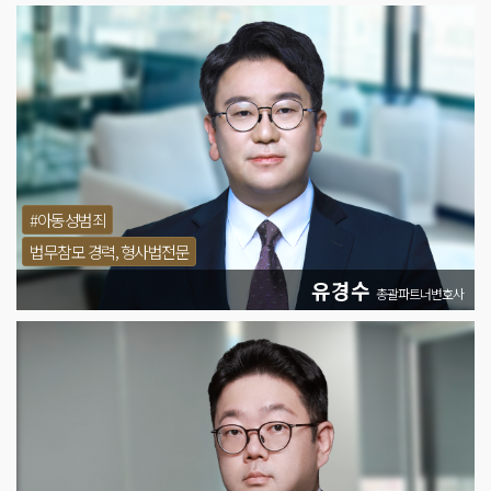
#아동성범죄
법무참모 경력, 형사법전문
유경수
총괄파트너변호사