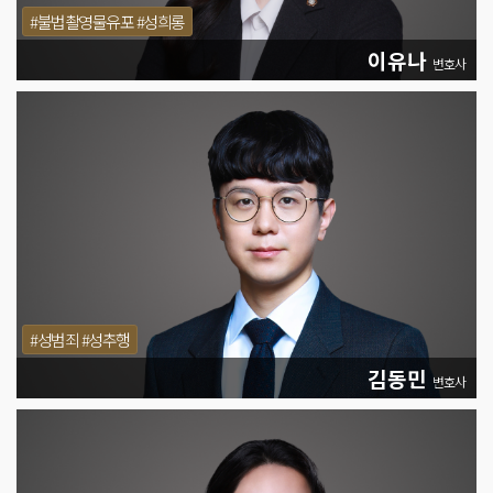
#불법촬영물유포 #성희롱
이유나
변호사
#성범죄 #성추행
김동민
변호사