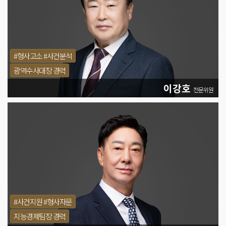
#형사고소 #사건분석
광역수사대장 경력
이강호
전문위원
#사건지원 #형사자문
지능경제팀장 경력