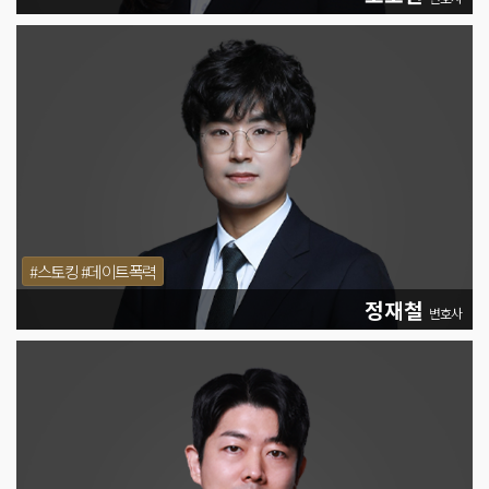
#스토킹 #데이트폭력
정재철
변호사