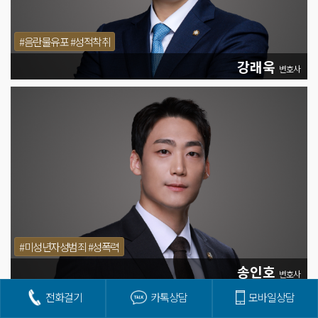
#음란물유포 #성적착취
강래욱
변호사
#미성년자성범죄 #성폭력
송인호
변호사
전화걸기
카톡상담
모바일상담