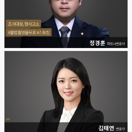
조사대응, 형사고소
#불법촬영물유포 #스토킹
정경훈
파트너변호사
김태연
변호사