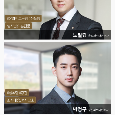
#온라인그루밍 #성폭행
형사법,이혼전문
노필립
총괄파트너변호사
#성폭행 #강간
조사대응, 형사고소
박정구
총괄파트너변호사