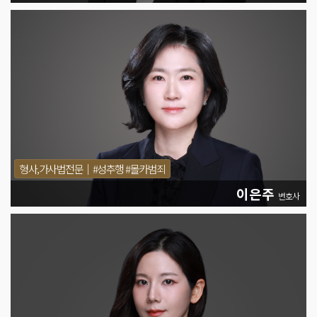
형사,가사법전문│#성추행 #몰카범죄
이은주
변호사