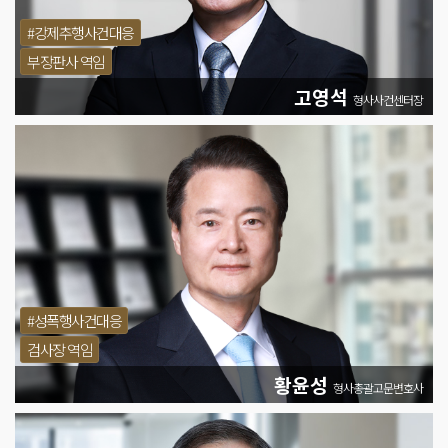
#강제추행사건대응
부장판사 역임
고영석
형사사건센터장
#성폭행사건대응
검사장 역임
황윤성
형사총괄고문변호사