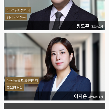
#미성년자성범죄
형사·기업전문
정도훈
대표변호사
#음란물유포 #성적착취
교육청 경력
이지은
파트너변호사