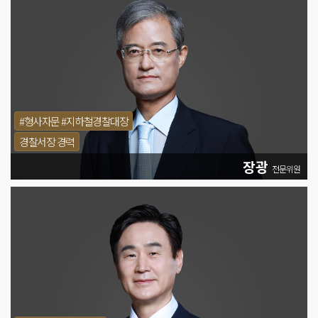
#형사자문 #지하철경찰대장
경찰서장 경력
장광
전문위원