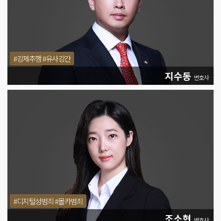
#강제추행 #유사강간
지수동
변호사
#디지털성범죄 #몰카범죄
조소현
변호사