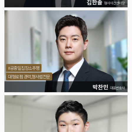
김한솔
형사사건센터장
#공중밀집장소추행
대형로펌 경력,형사법전문
박찬민
대표변호사