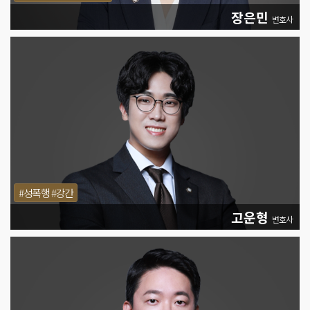
장은민
변호사
#성폭행 #강간
고운형
변호사