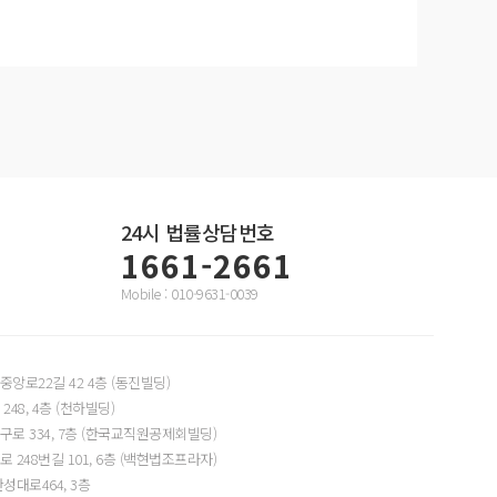
24시
법률상담번호
1661-2661
Mobile : 010-9631-0039
앙로22길 42 4층 (동진빌딩)
48, 4층 (천하빌딩)
로 334, 7층 (한국교직원공제회빌딩)
248번길 101, 6층 (백현법조프라자)
성대로464, 3층