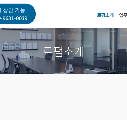
별 상담 가능
로펌소개
업
0-9631-0039
로펌소개