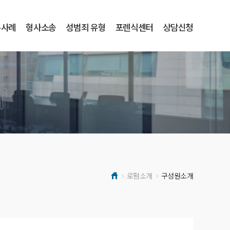
무사례
형사소송
성범죄 유형
포렌식센터
상담신청
로펌소개
구성원소개