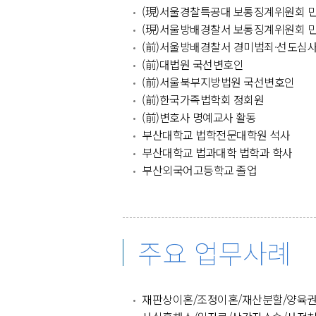
(現)서울경찰특공대 보통징계위원회 
(現)서울방배경찰서 보통징계위원회 
(前)서울방배경찰서 경미범죄·선도심
(前)대법원 국선변호인
(前)서울북부지방법원 국선변호인
(前)한국가족법학회 정회원
(前)변호사 명예교사 활동
부산대학교 법학전문대학원 석사
부산대학교 법과대학 법학과 학사
부산외국어고등학교 졸업
주요 업무사례
재판상이혼/조정이혼/재산분할/양육권