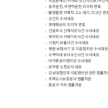
사실혼해소/위자료/상간자소송/사전
음주운전, 무면허운전 피의자 변호
불법촬영 피해자 고소 대리, 피고인 변
강간죄 수사대응
명예훼손죄 피의자 변호
건설회사 산재사망사건 수사대응
제약회사 리베이트사건 수사대응
시험지 유출사건 수사대응
병원 보험사기 및 의료법위반 수사대응
수백억대 유사수신사건 수사대응
마약류관리법위반 수사대응
공무원 소청심사 대응
강남대형안과 의료법위반 관련 법률자
주택도시보증공사 법률자문
종로구 의회 법률자문