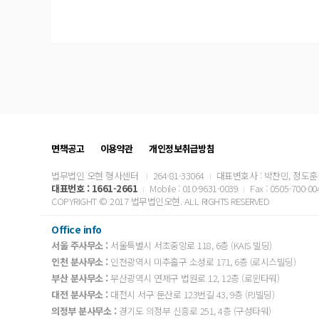
면책공고
이용약관
개인정보취급방침
법무법인 오현 형사센터
264-81-33064
대표변호사 : 박찬민, 정도훈
대표번호 :
1661-2661
Mobile : 010-9631-0039
Fax : 0505-700-00
COPYRIGHT © 2017 법무법인오현. ALL RIGHTS RESERVED
Office info
서울 주사무소 :
서울특별시 서초중앙로 118, 6층 (KAIS 빌딩)
인천 분사무소 :
인천광역시 미추홀구 소성로 171, 6층 (로시스빌딩)
부산 분사무소 :
부산광역시 연제구 법원로 12, 12층 (로윈타워)
대전 분사무소 :
대전시 서구 둔산로 123번길 43, 9층 (PJ빌딩)
의정부 분사무소 :
경기도 의정부 신흥로 251, 4층 (구성타워)