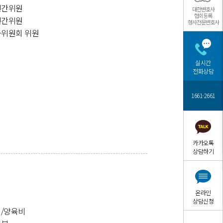
민간위원
대한변호사
협회등록
민간위원
형사전문변호사
사위원회 위원
실시간
전화상담
1661-2661
카카오톡
상담하기
온라인
상담신청
/양육비