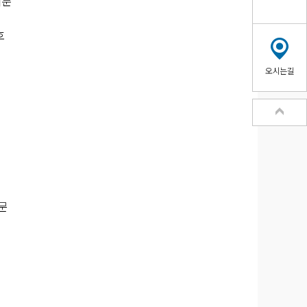
처분
호
오시는길
문