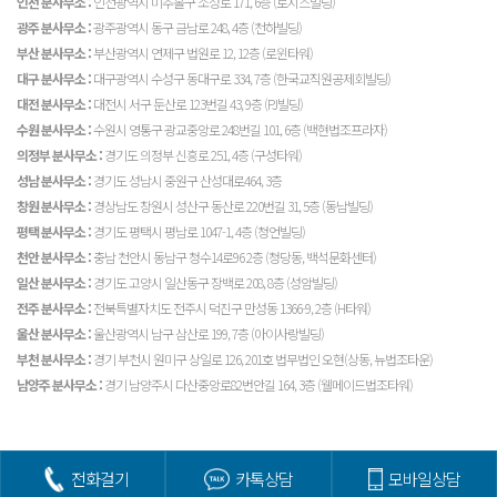
인천 분사무소 :
인천광역시 미추홀구 소성로 171, 6층 (로시스빌딩)
광주 분사무소 :
광주광역시 동구 금남로 248, 4층 (천하빌딩)
부산 분사무소 :
부산광역시 연제구 법원로 12, 12층 (로윈타워)
대구 분사무소 :
대구광역시 수성구 동대구로 334, 7층 (한국교직원공제회빌딩)
대전 분사무소 :
대전시 서구 둔산로 123번길 43, 9층 (PJ빌딩)
수원 분사무소 :
수원시 영통구 광교중앙로 248번길 101, 6층 (백현법조프라자)
의정부 분사무소 :
경기도 의정부 신흥로 251, 4층 (구성타워)
성남 분사무소 :
경기도 성남시 중원구 산성대로464, 3층
창원 분사무소 :
경상남도 창원시 성산구 동산로 220번길 31, 5층 (동남빌딩)
평택 분사무소 :
경기도 평택시 평남로 1047-1, 4층 (청언빌딩)
천안 분사무소 :
충남 천안시 동남구 청수14로96 2층 (청당동, 백석문화센터)
일산 분사무소 :
경기도 고양시 일산동구 장백로 208, 8층 (성암빌딩)
전주 분사무소 :
전북특별자치도 전주시 덕진구 만성동 1366-9, 2층 (H타워)
울산 분사무소 :
울산광역시 남구 삼산로 199, 7층 (아이사랑빌딩)
부천 분사무소 :
경기 부천시 원미구 상일로 126, 201호 법무법인 오현(상동, 뉴법조타운)
남양주 분사무소 :
경기 남양주시 다산중앙로82번안길 164, 3층 (웰메이드법조타워)
전화걸기
카톡상담
모바일상담