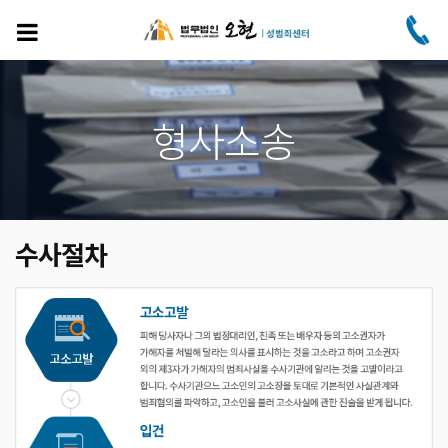
주
요
콘
텐
츠
로
형사소송
건
너
뛰
기
수사절차