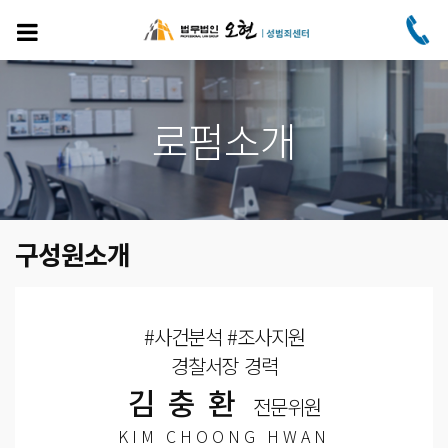
주
요
콘
텐
츠
로
로펌소개
건
너
뛰
기
구성원소개
#사건분석 #조사지원
경찰서장 경력
김충환
전문위원
KIM CHOONG HWAN