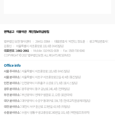
면책공고
이용약관
개인정보취급방침
법무법인 오현 형사센터
264-81-33064
대표변호사 : 박찬민, 정도훈
광고책임변호사 :
김동민
서울특별시 서초중앙로 118, 6층 (KAIS빌딩)
대표번호 :
1661-2661
Mobile : 010-9631-0039
Fax : 0505-700-0040
COPYRIGHT © 2017 법무법인오현. ALL RIGHTS RESERVED
Office info
서울 주사무소 :
서울특별시 서초중앙로 118, 6층 (KAIS 빌딩)
서울 분사무소 :
서울특별시 서초구 서초중앙로22길 42 4층 (동진빌딩)
인천 분사무소 :
인천광역시 미추홀구 소성로 171, 6층 (로시스빌딩)
광주 분사무소 :
광주광역시 동구 금남로 248, 4층 (천하빌딩)
부산 분사무소 :
부산광역시 연제구 법원로 12, 12층 (로윈타워)
대구 분사무소 :
대구광역시 수성구 동대구로 334, 7층 (한국교직원공제회빌딩)
대전 분사무소 :
대전시 서구 둔산로 123번길 43, 9층 (PJ빌딩)
수원 분사무소 :
수원시 영통구 광교중앙로 248번길 101, 6층 (백현법조프라자)