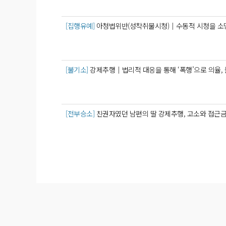
[집행유예]
아청법위반(성착취물시청)│수동적 시청을 소명
[불기소]
강제추행│법리적 대응을 통해 ‘폭행’으로 의율,
[전부승소]
친권자였던 남편의 딸 강제추행, 고소와 접근