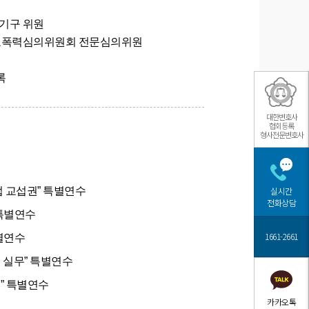
기구 위원
학교폭력심의위원회 전문심의위원
록
대한변호사
협회등록
형사전문변호사
접 교섭권” 특별연수
실시간
전화상담
특별연수
1661-2661
별연수
 실무” 특별연수
” 특별연수
카카오톡