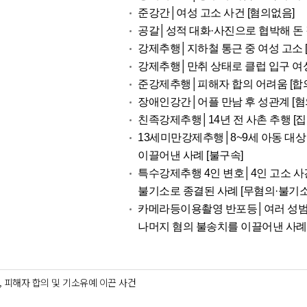
준강간│여성 고소 사건 [혐의없음]
공갈│성적 대화·사진으로 협박해 돈 갈취
강제추행│지하철 통근 중 여성 고소 
강제추행│만취 상태로 클럽 입구 여성
준강제추행│피해자 합의 어려움 [합
장애인강간│어플 만남 후 성관계 [혐
친족강제추행│14년 전 사촌 추행 [
13세미만강제추행│8~9세 아동 대상
이끌어낸 사례 [불구속]
특수강제추행 4인 변호│4인 고소 사
불기소로 종결된 사례 [무혐의·불기소
카메라등이용촬영 반포등│여러 성범죄
나머지 혐의 불송치를 이끌어낸 사례 
 피해자 합의 및 기소유예 이끈 사건