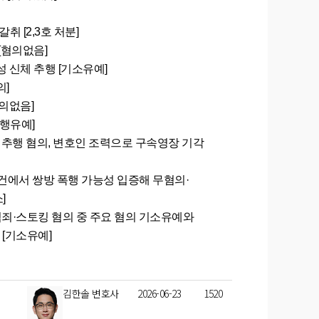
 [2,3호 처분]
[혐의없음]
 신체 추행 [기소유예]
의]
의없음]
집행유예]
 추행 혐의, 변호인 조력으로 구속영장 기각
건에서 쌍방 폭행 가능성 입증해 무혐의·
]
·스토킹 혐의 중 주요 혐의 기소유예와
[기소유예]
김한솔 변호사
2026-06-23
1520