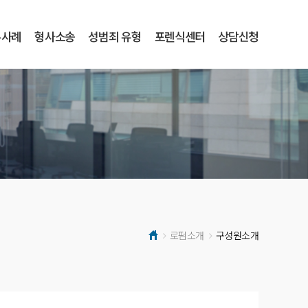
무사례
형사소송
성범죄 유형
포렌식센터
상담신청
로펌소개
구성원소개