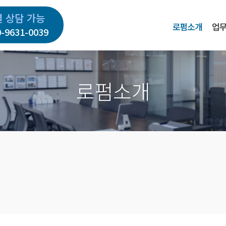
별 상담 가능
로펌소개
업
0-9631-0039
로펌소개