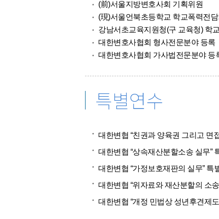
(前)서울지방변호사회 기획위원
(現)서울언북초등학교 학교폭력전담
강남서초교육지원청(구 교육청) 
대한변호사협회 형사전문분야 등록
대한변호사협회 가사법전문분야 등
특별연수
대한변협 “친권과 양육권 그리고 면
대한변협 “상속재산분할소송 실무” 
대한변협 “가정보호재판의 실무” 특
대한변협 “위자료와 재산분할의 소송
대한변협 “개정 민법상 성년후견제도