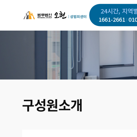
주
24시간, 지역
요
1661-2661
01
콘
텐
츠
로
건
너
뛰
기
구성원소개