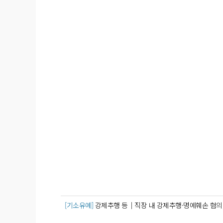
[기소유예]
강제추행 등│직장 내 강제추행·명예훼손 혐의,