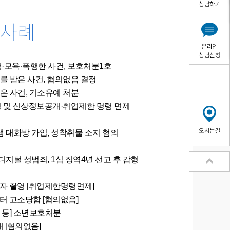
상담하기
공사례
온라인
상담신청
·모욕·폭행한 사건, 보호처분1호
를 받은 사건, 혐의없음 결정
은 사건, 기소유예 처분
 및 신상정보공개·취업제한 명령 면제
오시는길
 대화방 가입, 성착취물 소지 혐의
지털 성범죄, 1심 징역4년 선고 후 감형
 촬영 [취업제한명령면제]
 고소당함 [혐의없음]
 등] 소년보호처분
 [혐의없음]