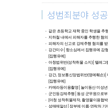
성범죄분야 성
같은 초등학교 재학 중인 학생을 추행
지하철 내에서 피해자를 추행한 혐의
피해자의 신고로 강제추행 혐의를 받
강간미수│항소심에서 집행유예 감형
[집행유예]
아청법위반(성착취물 소지)│텔레그램
[집행유예]
강간, 정보통신망법위반(명예훼손)│디
[집행유예]
카메라등이용촬영│놀이동산 미성년자
군인등강제추행│동성 군무원으로부터
[아청 성착취물제작, 촬영물이용협박
성매매알선│장부에 이름·연락처 기재