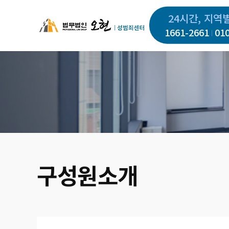
주
24시간, 지역
요
1661-2661
01
콘
텐
츠
로
건
너
뛰
기
구성원소개