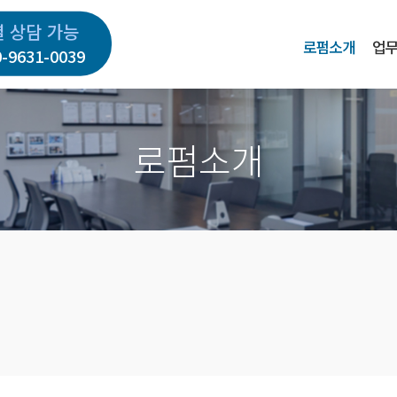
별 상담 가능
로펌소개
업
0-9631-0039
로펌소개