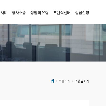
무사례
형사소송
성범죄 유형
포렌식센터
상담신청
로펌소개
구성원소개