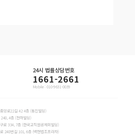
24시
법률상담번호
1661-2661
Mobile : 010-9631-0039
앙로22길 42 4층 (동진빌딩)
48, 4층 (천하빌딩)
로 334, 7층 (한국교직원공제회빌딩)
248번길 101, 6층 (백현법조프라자)