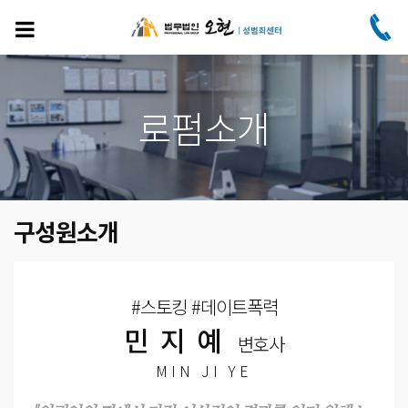
주
요
콘
텐
츠
로
로펌소개
건
너
뛰
기
구성원소개
#스토킹 #데이트폭력
민지예
변호사
MIN JI YE