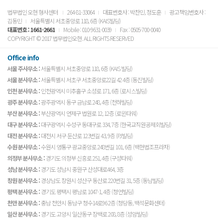
법무법인 오현 형사센터
264-81-33064
대표변호사 : 박찬민, 정도훈
광고책임변호사 :
김동민
서울특별시 서초중앙로 118, 6층 (KAIS빌딩)
대표번호 :
1661-2661
Mobile : 010-9631-0039
Fax : 0505-700-0040
COPYRIGHT © 2017 법무법인오현. ALL RIGHTS RESERVED
Office info
서울 주사무소 :
서울특별시 서초중앙로 118, 6층 (KAIS 빌딩)
서울 분사무소 :
서울특별시 서초구 서초중앙로22길 42 4층 (동진빌딩)
인천 분사무소 :
인천광역시 미추홀구 소성로 171, 6층 (로시스빌딩)
광주 분사무소 :
광주광역시 동구 금남로 248, 4층 (천하빌딩)
부산 분사무소 :
부산광역시 연제구 법원로 12, 12층 (로윈타워)
대구 분사무소 :
대구광역시 수성구 동대구로 334, 7층 (한국교직원공제회빌딩)
대전 분사무소 :
대전시 서구 둔산로 123번길 43, 9층 (PJ빌딩)
수원 분사무소 :
수원시 영통구 광교중앙로 248번길 101, 6층 (백현법조프라자)
의정부 분사무소 :
경기도 의정부 신흥로 251, 4층 (구성타워)
성남 분사무소 :
경기도 성남시 중원구 산성대로464, 3층
창원 분사무소 :
경상남도 창원시 성산구 동산로 220번길 31, 5층 (동남빌딩)
평택 분사무소 :
경기도 평택시 평남로 1047-1, 4층 (청언빌딩)
천안 분사무소 :
충남 천안시 동남구 청수14로96 2층 (청당동, 백석문화센터)
일산 분사무소 :
경기도 고양시 일산동구 장백로 208, 8층 (성암빌딩)