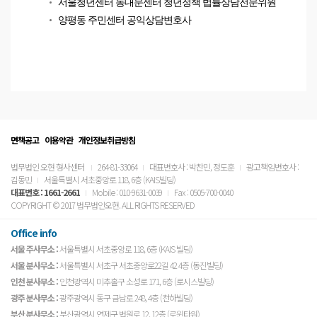
서울청년센터 동대문센터 청년정책 법률상담전문위원
양평동 주민센터 공익상담변호사
면책공고
이용약관
개인정보취급방침
법무법인 오현 형사센터
264-81-33064
대표변호사 : 박찬민, 정도훈
광고책임변호사 :
김동민
서울특별시 서초중앙로 118, 6층 (KAIS빌딩)
대표번호 :
1661-2661
Mobile : 010-9631-0039
Fax : 0505-700-0040
COPYRIGHT © 2017 법무법인오현. ALL RIGHTS RESERVED
Office info
서울 주사무소 :
서울특별시 서초중앙로 118, 6층 (KAIS 빌딩)
서울 분사무소 :
서울특별시 서초구 서초중앙로22길 42 4층 (동진빌딩)
인천 분사무소 :
인천광역시 미추홀구 소성로 171, 6층 (로시스빌딩)
광주 분사무소 :
광주광역시 동구 금남로 248, 4층 (천하빌딩)
부산 분사무소 :
부산광역시 연제구 법원로 12, 12층 (로윈타워)