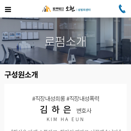
주
요
콘
텐
츠
로
로펌소개
건
너
뛰
기
구성원소개
#직장내성희롱 #직장내성폭력
김하은
변호사
KIM HA EUN