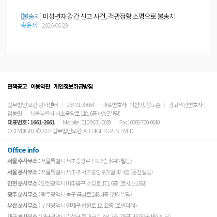
[불송치]
미성년자 강간 신고 사건, 객관정황 소명으로 불송치
송윤서
2026-06-29
면책공고
이용약관
개인정보취급방침
법무법인 오현 형사센터
264-81-33064
대표변호사 : 박찬민, 정도훈
광고책임변호사 :
김동민
서울특별시 서초중앙로 118, 6층 (KAIS빌딩)
대표번호 :
1661-2661
Mobile : 010-9631-0039
Fax : 0505-700-0040
COPYRIGHT © 2017 법무법인오현. ALL RIGHTS RESERVED
Office info
서울 주사무소 :
서울특별시 서초중앙로 118, 6층 (KAIS 빌딩)
서울 분사무소 :
서울특별시 서초구 서초중앙로22길 42 4층 (동진빌딩)
인천 분사무소 :
인천광역시 미추홀구 소성로 171, 6층 (로시스빌딩)
광주 분사무소 :
광주광역시 동구 금남로 248, 4층 (천하빌딩)
부산 분사무소 :
부산광역시 연제구 법원로 12, 12층 (로윈타워)
대구 분사무소 :
대구광역시 수성구 동대구로 334, 7층 (한국교직원공제회빌딩)