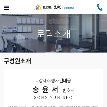
주
요
콘
텐
츠
로
로펌소개
건
너
뛰
기
구성원소개
#강제추행사건대응
송윤서
변호사
SONG YUN SEO