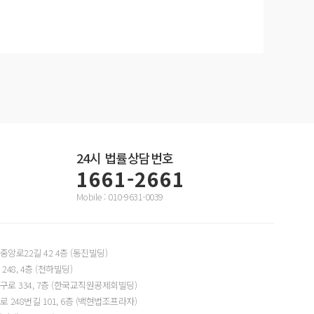
24시
법률상담번호
1661-2661
Mobile : 010-9631-0039
앙로22길 42 4층 (동진빌딩)
48, 4층 (천하빌딩)
로 334, 7층 (한국교직원공제회빌딩)
248번길 101, 6층 (백현법조프라자)