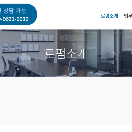
별 상담 가능
로펌소개
업
0-9631-0039
로펌소개