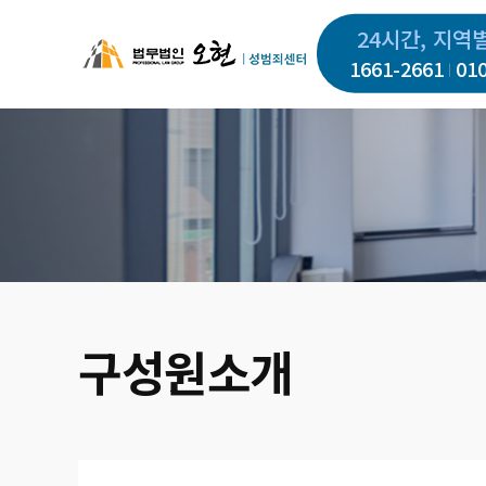
주
24시간, 지역
요
1661-2661
01
콘
텐
츠
로
건
너
뛰
기
구성원소개