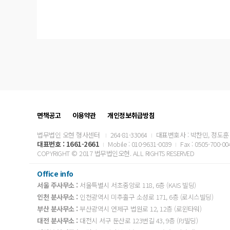
면책공고
이용약관
개인정보취급방침
법무법인 오현 형사센터
264-81-33064
대표변호사 : 박찬민, 정도훈
대표번호 :
1661-2661
Mobile : 010-9631-0039
Fax : 0505-700-00
COPYRIGHT © 2017 법무법인오현. ALL RIGHTS RESERVED
Office info
서울 주사무소 :
서울특별시 서초중앙로 118, 6층 (KAIS 빌딩)
인천 분사무소 :
인천광역시 미추홀구 소성로 171, 6층 (로시스빌딩)
부산 분사무소 :
부산광역시 연제구 법원로 12, 12층 (로윈타워)
대전 분사무소 :
대전시 서구 둔산로 123번길 43, 9층 (PJ빌딩)