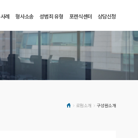
무사례
형사소송
성범죄 유형
포렌식센터
상담신청
로펌소개
구성원소개