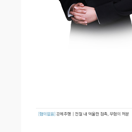
[혐의없음]
강제추행│전철 내 억울한 접촉, 무혐의 처분