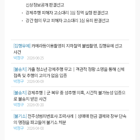
신상정보공개 판결선고
강제추행 피해자 고소대리 1심 징역 실형 판결선고
강간 혐의 무고 피해자 고소대리 1심 유죄 판결선고
[집행유예]
카메라등이용촬영죄 지하철역 불법촬영, 집행유예 선고
사건
박정구
2026-06-25
[불송치]
가출 청소년 강제추행 무고│객관적 정황 소명을 통해 신체
접촉 및 추행의 고의가 없음 입증
박정구
2026-06-09
[불송치]
강제추행│군 복무 중 성추행 의혹, 시간적 불가능성 입증으
로 불송치 받은 사건
박정구
2026-05-28
[불기소]
전주성범죄변호사 조력사례│성매매 현금 결제와 장부 단속
의 맹점을 파고들어 불기소 처분
박정구
2026-04-08