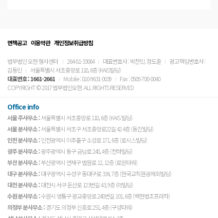
면책공고
이용약관
개인정보취급방침
법무법인 오현 형사센터
264-81-33064
대표변호사 : 박찬민, 정도훈
광고책임변호사 :
김동민
서울특별시 서초중앙로 118, 6층 (KAIS빌딩)
대표번호 :
1661-2661
Mobile : 010-9631-0039
Fax : 0505-700-0040
COPYRIGHT © 2017 법무법인오현. ALL RIGHTS RESERVED
Office info
서울 주사무소 :
서울특별시 서초중앙로 118, 6층 (KAIS 빌딩)
서울 분사무소 :
서울특별시 서초구 서초중앙로22길 42 4층 (동진빌딩)
인천 분사무소 :
인천광역시 미추홀구 소성로 171, 6층 (로시스빌딩)
광주 분사무소 :
광주광역시 동구 금남로 248, 4층 (천하빌딩)
부산 분사무소 :
부산광역시 연제구 법원로 12, 12층 (로윈타워)
대구 분사무소 :
대구광역시 수성구 동대구로 334, 7층 (한국교직원공제회빌딩)
대전 분사무소 :
대전시 서구 둔산로 123번길 43, 9층 (PJ빌딩)
수원 분사무소 :
수원시 영통구 광교중앙로 248번길 101, 6층 (백현법조프라자)
의정부 분사무소 :
경기도 의정부 신흥로 251, 4층 (구성타워)