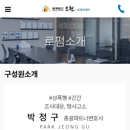
주
요
콘
텐
츠
로
로펌소개
건
너
뛰
기
구성원소개
#성폭행 #강간
조사대응, 형사고소
박정구
총괄파트너변호사
PARK JEONG GU