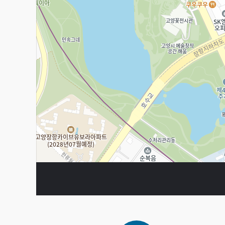
주소
경기 고양시 일산동구 장백로 208
전화
-