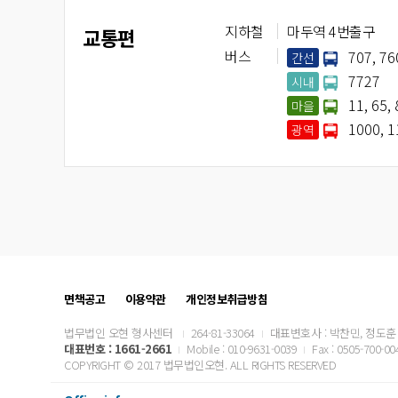
지하철
마두역 4번출구
교통편
버스
707, 76
간선
7727
시내
11, 65, 
마을
1000, 1
광역
면책공고
이용약관
개인정보취급방침
법무법인 오현 형사센터
264-81-33064
대표변호사 : 박찬민, 정도훈
대표번호 :
1661-2661
Mobile : 010-9631-0039
Fax : 0505-700-00
COPYRIGHT © 2017 법무법인오현. ALL RIGHTS RESERVED