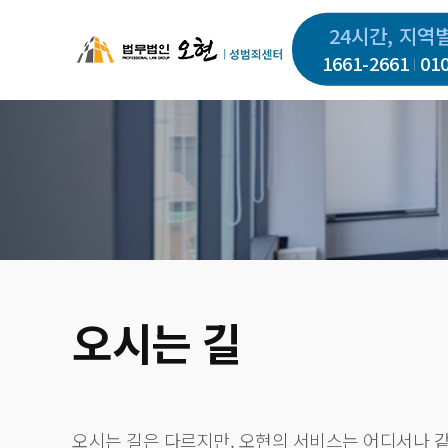
주
24시간, 지역
요
1661-2661
01
콘
텐
츠
로
건
너
뛰
기
오시는 길
오시는 길은 다르지만, 오현의 서비스는 어디서나 