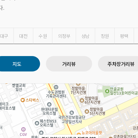
다.
대구
대전
수원
의정부
성남
창원
평택
지도
거리뷰
주차장거리뷰