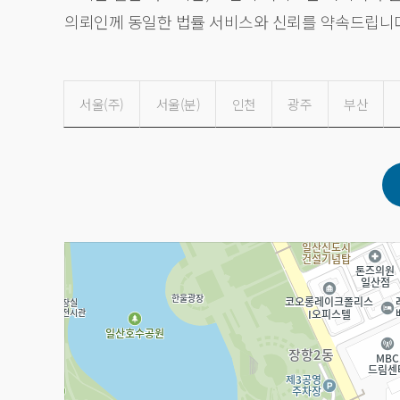
의뢰인께 동일한 법률 서비스와 신뢰를 약속드립니
서울
(주)
서울
(분)
인천
광주
부산