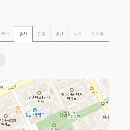
천안
일산
전주
울산
부천
남양주