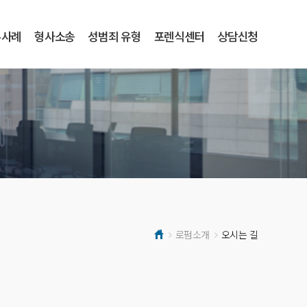
무사례
형사소송
성범죄 유형
포렌식센터
상담신청
로펌소개
오시는 길