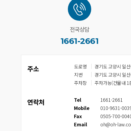
전국상담
1661-2661
도로명
경기도 고양시 일산동
주소
지번
경기도 고양시 일산동
주차장
주차가능(건물내 1
T
el
1661-2661
연락처
M
obile
010-9631-003
F
ax
0505-700-004
E
mail
oh@oh-law.c